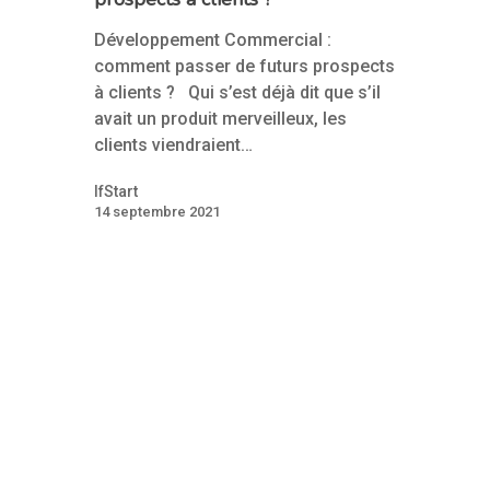
Créez votre
accélérateur
Développement Commercial :
comment passer de futurs prospects
Nos accélérat
à clients ? Qui s’est déjà dit que s’il
avait un produit merveilleux, les
Les experts
clients viendraient…
Actualités Ifst
IfStart
14 septembre 2021
Contact
Actualités récentes IfS
Nouvelles start-ups
Témoignages