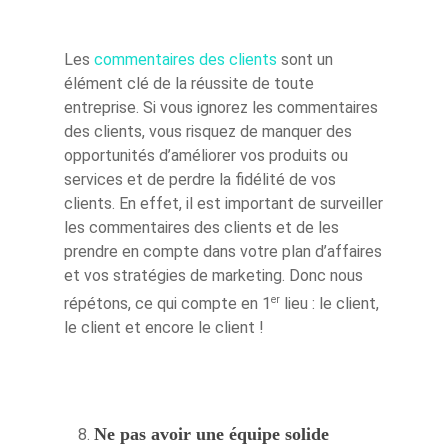
Créez votre
Les
commentaires des clients
sont un
élément clé de la réussite de toute
accélérateur
entreprise. Si vous ignorez les commentaires
des clients, vous risquez de manquer des
Nos accélérat
opportunités d’améliorer vos produits ou
services et de perdre la fidélité de vos
Les experts
clients. En effet, il est important de surveiller
les commentaires des clients et de les
Actualités Ifs
prendre en compte dans votre plan d’affaires
et vos stratégies de marketing. Donc nous
Contact
Actualités récentes IfS
er
répétons, ce qui compte en 1
lieu : le client,
Nouvelles start-ups
le client et encore le client !
Témoignages
Ne pas avoir une équipe solide