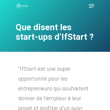
Que disent les
Hit enter to search or ESC to close
start-ups d’IfStart ?
“IfStart est une super
opportunité pour les
entrepreneurs qui souhaitent
donner de l'ampleur à leur
projet et profiter d'un suivi