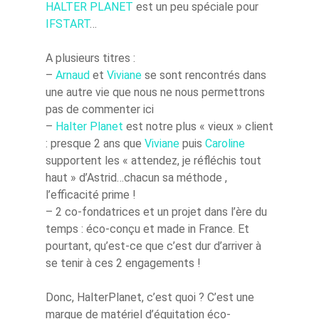
HALTER PLANET
est un peu spéciale pour
IFSTART
…
A plusieurs titres :
–
Arnaud
et
Viviane
se sont rencontrés dans
une autre vie que nous ne nous permettrons
pas de commenter ici
–
Halter Planet
est notre plus « vieux » client
: presque 2 ans que
Viviane
puis
Caroline
supportent les « attendez, je réfléchis tout
haut » d’Astrid…chacun sa méthode ,
l’efficacité prime !
– 2 co-fondatrices et un projet dans l’ère du
temps : éco-conçu et made in France. Et
pourtant, qu’est-ce que c’est dur d’arriver à
se tenir à ces 2 engagements !
Donc, HalterPlanet, c’est quoi ? C’est une
marque de matériel d’équitation éco-