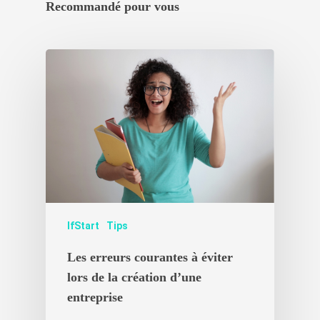
Recommandé pour vous
Créez votre
accélérateur
Nos accélérat
Les experts
Actualités Ifs
Contact
Actualités récentes IfS
IfStart
Tips
Nouvelles start-ups
Les erreurs courantes à éviter
Témoignages
lors de la création d’une
entreprise