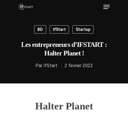
BD
IfStart
Startup
Hit enter to search or ESC to close
Les entrepreneurs d’IFSTART :
Halter Planet !
Par
IfStart
2 février 2022
Halter Planet