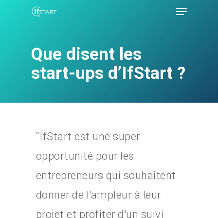
Que disent les
Hit enter to search or ESC to close
start-ups d’IfStart ?
“IfStart est une super
opportunité pour les
entrepreneurs qui souhaitent
donner de l'ampleur à leur
projet et profiter d'un suivi