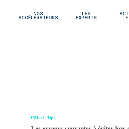
NOS
LES
ACT
ACCÉLÉRATEURS
EXPERTS
I
IfStart
Tips
Les erreurs courantes à éviter lors 