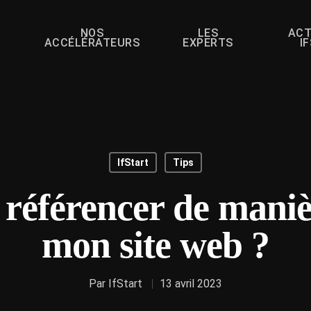
NOS
LES
ACT
ACCÉLÉRATEURS
EXPERTS
I
IfStart
Tips
éférencer de manièr
mon site web ?
Par
IfStart
13 avril 2023