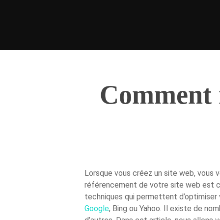
Comment r
Lorsque vous créez un site web, vous vo
Hit enter to search or ESC to close
référencement de votre site web est c
techniques qui permettent d’optimiser v
Google
, Bing ou Yahoo. Il existe de n