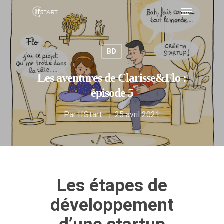
BD
Hit enter to search or ESC to close
Les aventures de Clarisse&Flo :
épisode 5
Par
IfStart
25 avril 2021
Les étapes de
développement