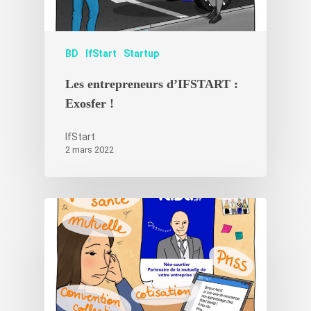
Nos accélérat
Les experts
BD
IfStart
Startup
Actualités Ifs
Les entrepreneurs d’IFSTART :
Contact
Actualités récentes IfS
Exosfer !
Nouvelles start-ups
IfStart
Témoignages
2 mars 2022