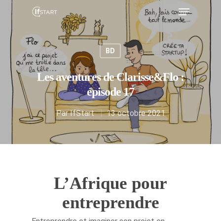
BD
Hit enter to search or ESC to close
Les aventures de Clarisse&Flo :
épisode 17
Par
IfStart
13 octobre 2021
L’Afrique pour
entreprendre