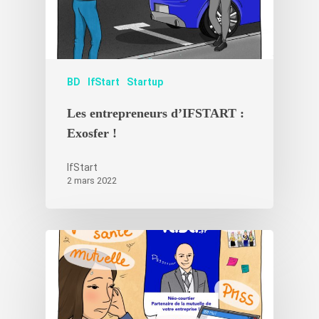
Nos accélérat
Les experts
Actualités Ifs
BD
IfStart
Startup
Les entrepreneurs d’IFSTART :
Contact
Actualités récentes IfS
Exosfer !
Nouvelles start-ups
Témoignages
IfStart
2 mars 2022