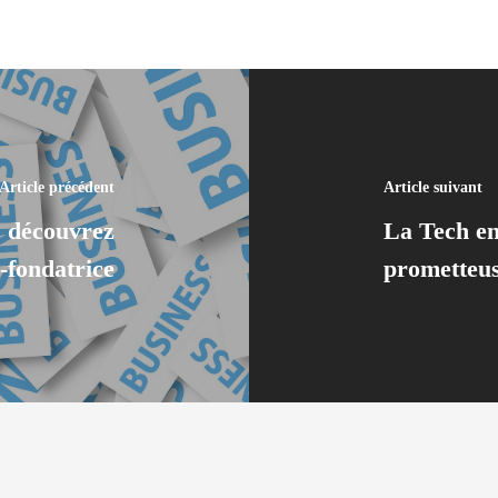
Article précédent
Article suivant
 : découvrez
La Tech en
o-fondatrice
prometteu