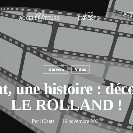
NOS
LES
ACT
ACCÉLÉRATEURS
EXPERTS
I
Interview
Vidéo
t, une histoire : dé
LE ROLLAND !
Par
IfStart
19 novembre 2021