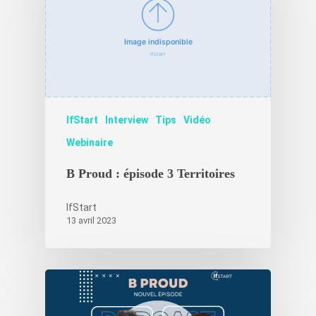
IfStart
Interview
Tips
Vidéo
Créez votre
Webinaire
accélérateur
B Proud : épisode 3 Territoires
Nos accélérat
IfStart
13 avril 2023
Les experts
Actualités Ifs
Contact
Actualités récentes IfS