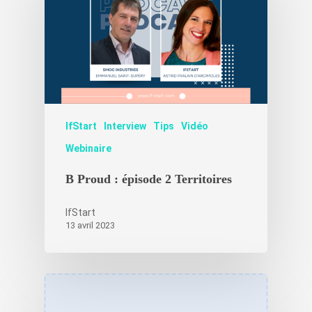
Nouvelles start-ups
Témoignages
IfStart
Interview
Tips
Vidéo
Webinaire
B Proud : épisode 2 Territoires
IfStart
13 avril 2023