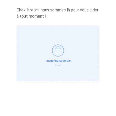
Chez Ifstart, nous sommes là pour vous aider
à tout moment !
Créez votre
accélérateur
Nos accélérat
Les experts
Actualités Ifs
Contact
Actualités récentes IfS
Nouvelles start-ups
Témoignages