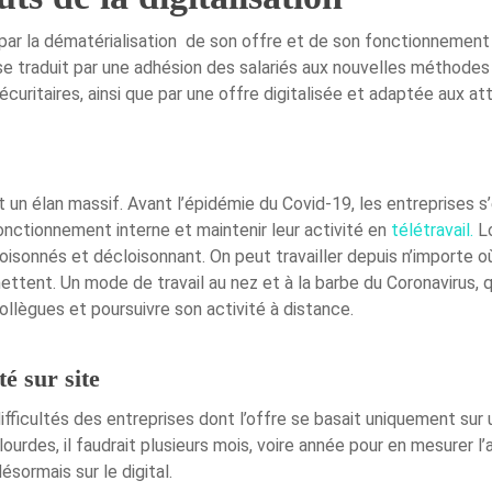
 par la dématérialisation de son offre et de son fonctionnement i
 se traduit par une adhésion des salariés aux nouvelles méthodes de
écuritaires, ainsi que par une offre digitalisée et adaptée aux at
t un élan massif. Avant l’épidémie du Covid-19, les entreprises s
onctionnement interne et maintenir leur activité en
télétravail
.
Lo
loisonnés et décloisonnant. On peut travailler depuis n’importe o
ettent. Un mode de travail au nez et à la barbe du Coronavirus, qu
llègues et poursuivre son activité à distance.
té sur site
difficultés des entreprises dont l’offre se basait uniquement su
rdes, il faudrait plusieurs mois, voire année pour en mesurer l’
sormais sur le digital.