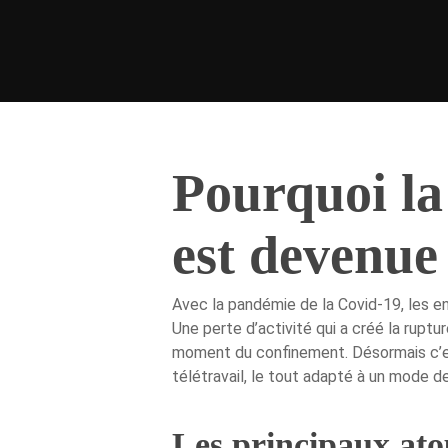
Pourquoi la 
est devenue 
Avec la pandémie de la Covid-19, les e
Une perte d’activité qui a créé la ruptu
moment du confinement. Désormais c’est
Hit enter to search or ESC to close
télétravail, le tout adapté à un mode d
Les principaux atou