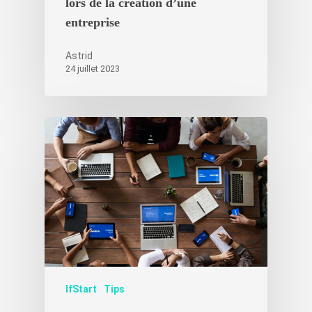
lors de la création d’une
entreprise
Astrid
Créez votre
24 juillet 2023
accélérateur
Nos accélérat
Les experts
Actualités Ifs
Contact
Actualités récentes IfS
Nouvelles start-ups
Témoignages
IfStart
Tips