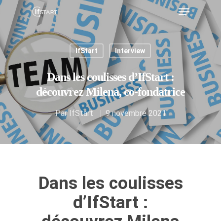
IfStart
Interview
Hit enter to search or ESC to close
Dans les coulisses d’IfStart :
découvrez Milena, co-fondatrice
Par
IfStart
9 novembre 2021
Dans les coulisses
d’IfStart :