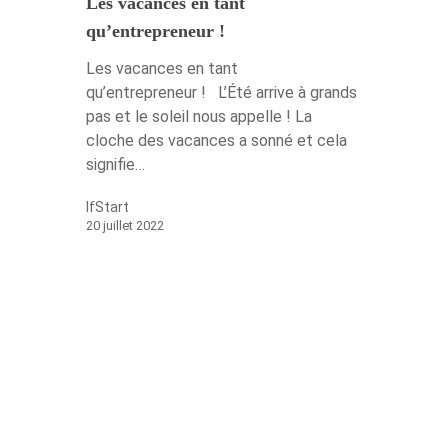
Les vacances en tant
Créez votre
qu’entrepreneur !
accélérateur
Les vacances en tant
qu’entrepreneur ! L’Été arrive à grands
Nos accélérat
pas et le soleil nous appelle ! La
cloche des vacances a sonné et cela
Les experts
signifie…
Actualités Ifs
IfStart
20 juillet 2022
Contact
Actualités récentes IfS
Nouvelles start-ups
Témoignages