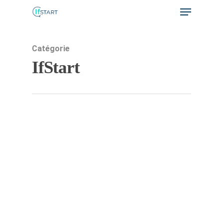
Catégorie
Hit enter to search or ESC to close
IfStart