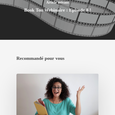
Article suivant
Book Ton Webinaire : Episode 8 !
Créez votre
accélérateur
Recommandé pour vous
Nos accélérat
Les experts
Actualités Ifs
Contact
Actualités récentes IfS
Nouvelles start-ups