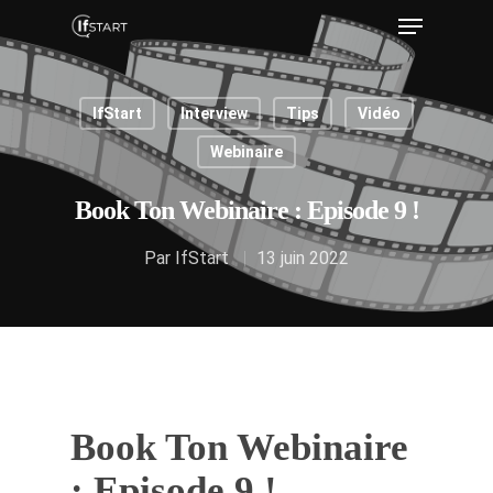
IfStart
Interview
Tips
Vidéo
Hit enter to search or ESC to close
Webinaire
Book Ton Webinaire : Episode 9 !
Par
IfStart
13 juin 2022
Book Ton Webinaire
: Episode 9 !