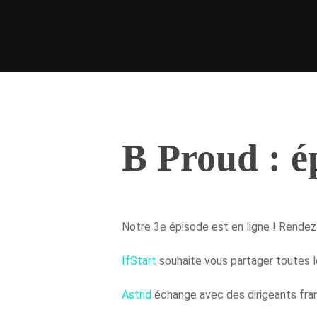
B Proud : é
Hit enter to search or ESC to close
Notre 3e épisode est en ligne ! Rendez-
IfStart
souhaite vous partager toutes l
Astrid
échange avec des dirigeants frança