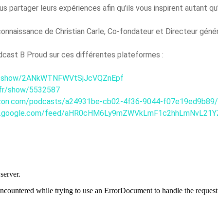
partager leurs expériences afin qu’ils vous inspirent autant qu’i
onnaissance de Christian Carle, Co-fondateur et Directeur génér
odcast B Proud sur ces différentes plateformes :
com/show/2ANkWTNFWVtSjJcVQZnEpf
/fr/show/5532587
azon.com/podcasts/a24931be-cb02-4f36-9044-f07e19ed9b89/
sts.google.com/feed/aHR0cHM6Ly9mZWVkLmF1c2hhLmNvL21