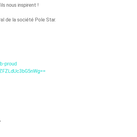
ls nous inspirent !
al de la société Pole Star.
b-proud
YZFZLdUc3bG5nWg==