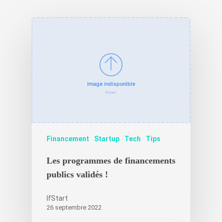
Créez votre
accélérateur
Nos accélérat
Les experts
Actualités Ifs
Contact
Actualités récentes IfS
Financement
Startup
Tech
Tips
Nouvelles start-ups
Les programmes de financements
Témoignages
publics validés !
IfStart
26 septembre 2022