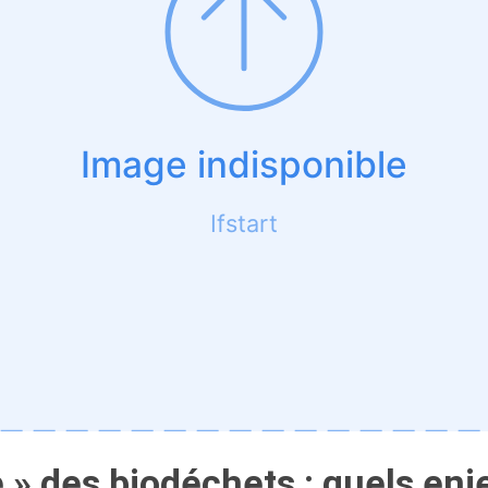
» des biodéchets : quels enje