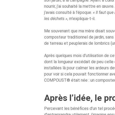
son jardin, à la campagne. Ayant à cœur
nourrir, j’ai souhaité la mettre en œuvre
j’avais consulté à l’époque.
« Il faut qu
les déchets »
, m’expliqua-t-il
.
Me souvenant que ma mère disait souven
composteur traditionnel de jardin, sans 
de terreau et peuplerais de lombrics (u
Après quelques mois d’utilisation de ce
dont la longueur excédait de peu celle 
installées là pour calmer les ardeurs d
pour voir si cela pouvait fonctionner a
COMPOUST® était née : un composteur qu
Après l’idée, le pr
Percevant les bénéfices d’un tel procéd
d’entreprendre utilement, j’imagine ens