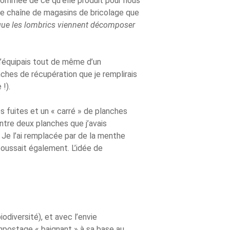
nsommée de ce qu’elle produit pour nous
re chaîne de magasins de bricolage que
in que les lombrics viennent décomposer
 m’équipais tout de même d’un
anches de récupération que je remplirais
!).
s fuites et un « carré » de planches
ntre deux planches que j’avais
 Je l’ai remplacée par de la menthe
poussait également. L’idée de
odiversité), et avec l’envie
ompostage « baignant » à sa base au