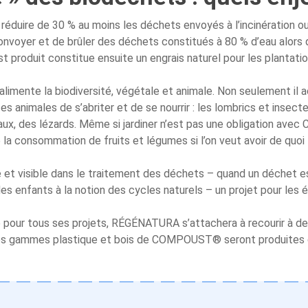
éduire de 30 % au moins les déchets envoyés à l’incinération ou 
onvoyer et de brûler des déchets constitués à 80 % d’eau alors 
st produit constitue ensuite un engrais naturel pour les plantatio
imente la biodiversité, végétale et animale. Non seulement il ac
 animales de s’abriter et de se nourrir : les lombrics et insectes
eaux, des lézards. Même si jardiner n’est pas une obligation av
la consommation de fruits et légumes si l’on veut avoir de quoi l
e et visible dans le traitement des déchets – quand un déchet est
n des enfants à la notion des cycles naturels – un projet pour les 
ur tous ses projets, RÉGÉNATURA s’attachera à recourir à des 
, les gammes plastique et bois de COMPOUST® seront produites d