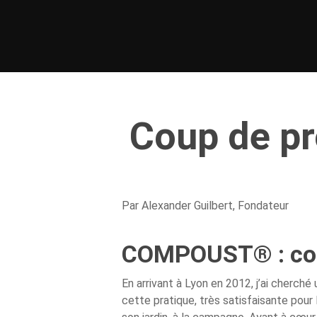
Coup de p
Par Alexander Guilbert, Fondateur
COMPOUST® : comm
Hit enter to search or ESC to close
En arrivant à Lyon en 2012, j’ai cherch
cette pratique, très satisfaisante pour