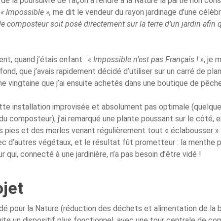
 de la poursuivre de façon à rendre à la Nature la partie non co
.
« Impossible »,
me dit le vendeur du rayon jardinage d’une célèb
e le composteur soit posé directement sur la terre d’un jardin af
t, quand j’étais enfant :
« Impossible n’est pas Français ! »
, je
fond, que j’avais rapidement décidé d’utiliser sur un carré de pl
ne vingtaine que j’ai ensuite achetés dans une boutique de pêche 
tte installation improvisée et absolument pas optimale (quelque
du composteur), j’ai remarqué une plante poussant sur le côté, e
es pies et des merles venant régulièrement tout « éclabousser ».
vec d’autres végétaux, et le résultat fût prometteur : la menthe 
i, connecté à une jardinière, n’a pas besoin d’être vidé !
ojet
é pour la Nature (réduction des déchets et alimentation de la bi
uite un dispositif plus fonctionnel, avec une tour centrale de c