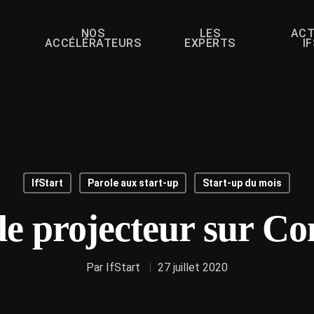
NOS
LES
ACT
ACCÉLÉRATEURS
EXPERTS
I
IfStart
Parole aux start-up
Start-up du mois
e projecteur sur C
Par
IfStart
27 juillet 2020