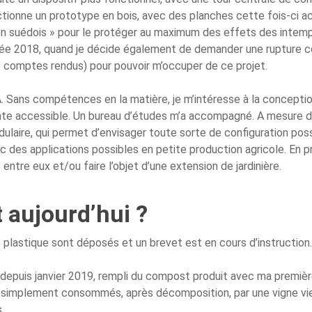
fectionne un prototype en bois, avec des planches cette fois-ci a
ron suédois » pour le protéger au maximum des effets des intempé
née 2018, quand je décide également de demander une rupture con
de comptes rendus) pour pouvoir m’occuper de ce projet.
. Sans compétences en la matière, je m’intéresse à la concept
vente accessible. Un bureau d’études m’a accompagné. A mesure d
re, qui permet d’envisager toute sorte de configuration poss
 des applications possibles en petite production agricole. En p
e eux et/ou faire l’objet d’une extension de jardinière.
t aujourd’hui ?
lastique sont déposés et un brevet est en cours d’instruction.
epuis janvier 2019, rempli du compost produit avec ma première
 simplement consommés, après décomposition, par une vigne vier
.