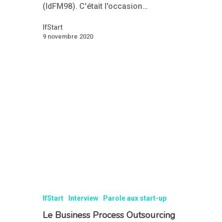
accélérateur
(IdFM98). C'était l'occasion…
Nos accélérat
IfStart
9 novembre 2020
Les experts
Actualités Ifst
Contact
Actualités récentes IfS
Nouvelles start-ups
Témoignages
IfStart
Interview
Parole aux start-up
Le Business Process Outsourcing